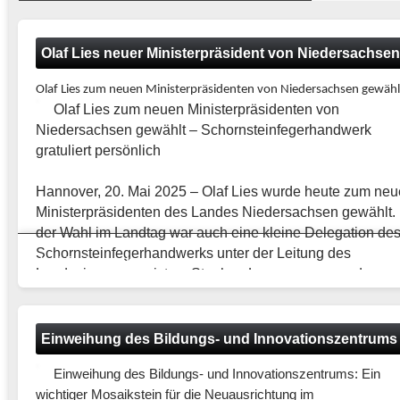
Olaf Lies neuer Ministerpräsident von Niedersachsen
Olaf Lies zum neuen Ministerpräsidenten von Niedersachsen gewäh
Olaf Lies zum neuen Ministerpräsidenten von
Niedersachsen gewählt – Schornsteinfegerhandwerk
gratuliert persönlich
Hannover, 20. Mai 2025 – Olaf Lies wurde heute zum ne
Ministerpräsidenten des Landes Niedersachsen gewählt.
der Wahl im Landtag war auch eine kleine Delegation de
Schornsteinfegerhandwerks unter der Leitung des
Artikel
LIV Niedersachsen
Landesinnungsmeisters Stephan Langer anwesend.
Unmittelbar nach der Wahl nutzte Langer die Gelegenheit
dem frisch gewählten Ministerpräsidenten persönlich zu
Einweihung des Bildungs- und Innovationszentrums
gratulieren – selbstverständlich verbunden mit den
Einweihung des Bildungs- und
traditionellen Glückwünschen eines Schornsteinfegers. “A
Innovationszentrums: Ein wichtiger
Handwerk mit direktem Draht zu den Bürgerinnen und