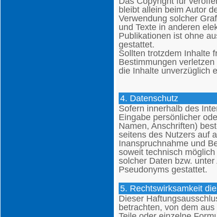
Das Copyright für veröffen
bleibt allein beim Autor d
Verwendung solcher Gra
und Texte in anderen ele
Publikationen ist ohne a
gestattet.
Sollten trotzdem Inhalte 
Bestimmungen verletzen b
die Inhalte unverzüglich 
4. Datenschutz
Sofern innerhalb des Inte
Eingabe persönlicher ode
Namen, Anschriften) beste
seitens des Nutzers auf au
Inanspruchnahme und Bez
soweit technisch möglic
solcher Daten bzw. unter
Pseudonyms gestattet.
5. Rechtswirksamkeit di
Dieser Haftungsausschluss
betrachten, von dem aus 
Teile oder einzelne Form