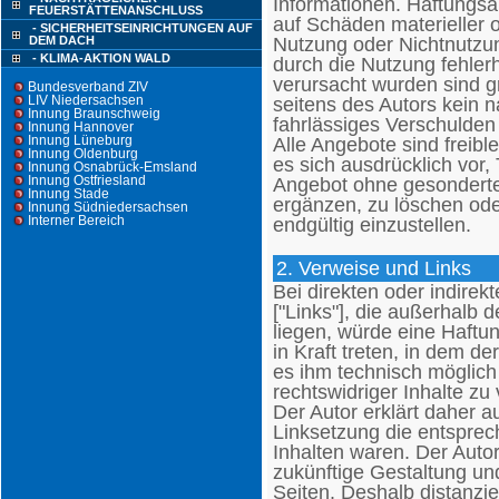
Informationen. Haftungsa
FEUERSTÄTTENANSCHLUSS
auf Schäden materieller o
- SICHERHEITSEINRICHTUNGEN AUF
Nutzung oder Nichtnutzu
DEM DACH
- KLIMA-AKTION WALD
durch die Nutzung fehlerh
verursacht wurden sind g
Bundesverband ZIV
LIV Niedersachsen
seitens des Autors kein n
Innung Braunschweig
fahrlässiges Verschulden 
Innung Hannover
Innung Lüneburg
Alle Angebote sind freibl
Innung Oldenburg
es sich ausdrücklich vor,
Innung Osnabrück-Emsland
Innung Ostfriesland
Angebot ohne gesonderte
Innung Stade
ergänzen, zu löschen oder
Innung Südniedersachsen
Interner Bereich
endgültig einzustellen.
2. Verweise und Links
Bei direkten oder indirek
["Links"], die außerhalb
liegen, würde eine Haftun
in Kraft treten, in dem d
es ihm technisch möglich
rechtswidriger Inhalte zu
Der Autor erklärt daher a
Linksetzung die entsprech
Inhalten waren. Der Autor 
zukünftige Gestaltung und
Seiten. Deshalb distanzier