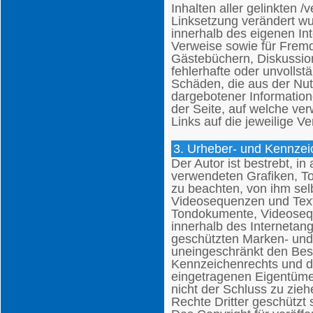
Inhalten aller gelinkten /
Linksetzung verändert wur
innerhalb des eigenen In
Verweise sowie für Fremd
Gästebüchern, Diskussions
fehlerhafte oder unvollst
Schäden, die aus der Nut
dargebotener Informatione
der Seite, auf welche ver
Links auf die jeweilige Ve
3. Urheber- und Kennzei
Der Autor ist bestrebt, in
verwendeten Grafiken, 
zu beachten, von ihm sel
Videosequenzen und Texte
Tondokumente, Videosequ
innerhalb des Internetan
geschützten Marken- und
uneingeschränkt den Bes
Kennzeichenrechts und de
eingetragenen Eigentümer
nicht der Schluss zu zie
Rechte Dritter geschützt 