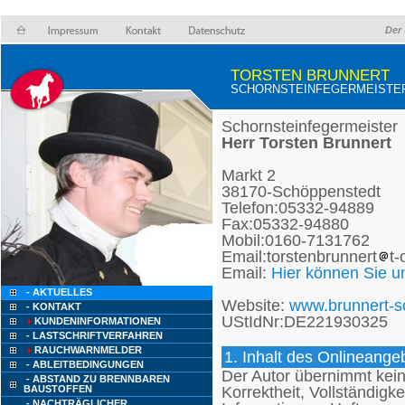
Der 
TORSTEN BRUNNERT
SCHORNSTEINFEGERMEISTE
Schornsteinfegermeister
Herr Torsten Brunnert
Markt 2
38170-Schöppenstedt
Telefon:05332-94889
Fax:05332-94880
Mobil:0160-7131762
Email:torstenbrunnert
t-
Email:
Hier können Sie u
- AKTUELLES
Website:
www.brunnert-sc
- KONTAKT
UStIdNr:DE221930325
+
KUNDENINFORMATIONEN
- LASTSCHRIFTVERFAHREN
+
RAUCHWARNMELDER
1. Inhalt des Onlineange
- ABLEITBEDINGUNGEN
Der Autor übernimmt keine
- ABSTAND ZU BRENNBAREN
Korrektheit, Vollständigke
BAUSTOFFEN
- NACHTRÄGLICHER