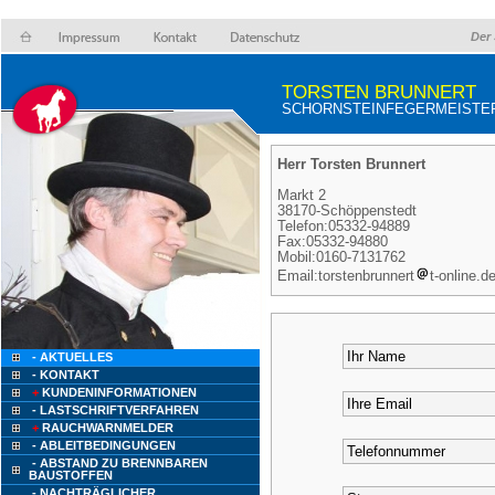
Der 
TORSTEN BRUNNERT
SCHORNSTEINFEGERMEISTE
Herr Torsten Brunnert
Markt 2
38170-Schöppenstedt
Telefon:05332-94889
Fax:05332-94880
Mobil:0160-7131762
Email:torstenbrunnert
t-online.d
- AKTUELLES
- KONTAKT
+
KUNDENINFORMATIONEN
- LASTSCHRIFTVERFAHREN
+
RAUCHWARNMELDER
- ABLEITBEDINGUNGEN
- ABSTAND ZU BRENNBAREN
BAUSTOFFEN
- NACHTRÄGLICHER